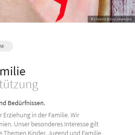
© S.Kobold @stock.adobe.com
ht
milie
stützung
und Bedürfnissen.
 Erziehung in der Familie. Wir
ien. Unser besonderes Interesse gilt
 Themen Kinder, Jugend und Familie.