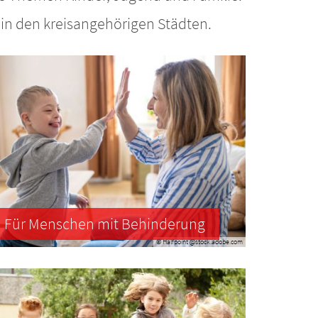
in den kreisangehörigen Städten.
Für Menschen mit Behinderung
© Halfpoint @stock.adobe.com