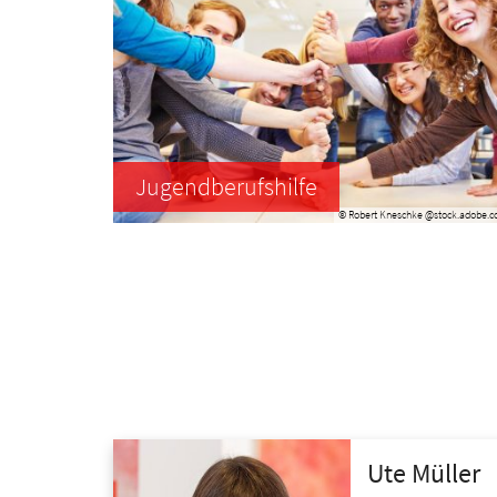
Jugendberufshilfe
© Robert Kneschke @stock.adobe.
Ute
Müller